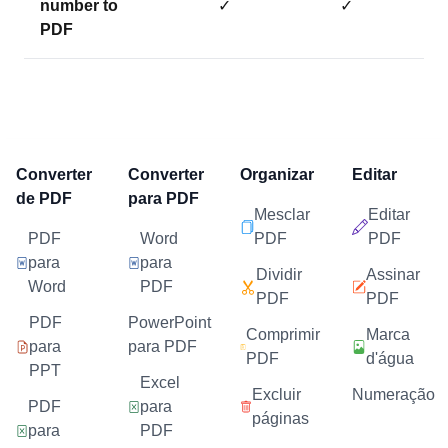
number to
✓
✓
PDF
Converter
Converter
Organizar
Editar
de PDF
para PDF
Mesclar
Editar
PDF
Word
PDF
PDF
para
para
Dividir
Assinar
Word
PDF
PDF
PDF
PDF
PowerPoint
Comprimir
Marca
para
para PDF
PDF
d'água
PPT
Excel
Excluir
Numeração
PDF
para
páginas
para
PDF