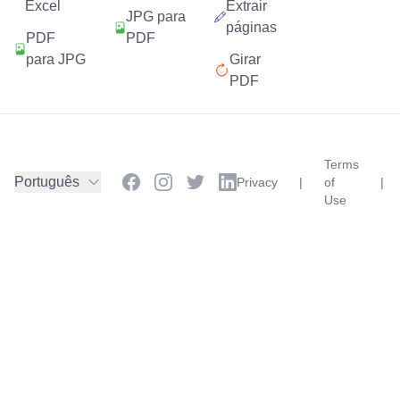
Excel
Extrair
JPG para
páginas
PDF
PDF
para JPG
Girar
PDF
Terms
Português
Privacy
|
of
|
Use