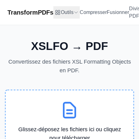
Divi
TransformPDFs
Outils
Compresser
Fusionner
PD
XSLFO → PDF
Convertissez des fichiers XSL Formatting Objects
en PDF.
Glissez-déposez les fichiers ici ou cliquez
pour télécharger