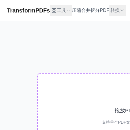
TransformPDFs
工具
压缩
合并
拆分PDF
转换
拖放P
支持单个PDF