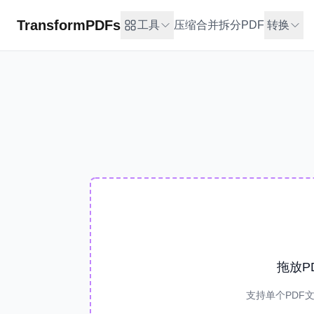
TransformPDFs
工具
压缩
合并
拆分PDF
转换
拖放P
支持单个PDF